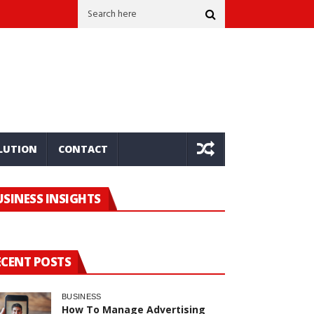
ชาญฉลาดและเชิงบวก
Hard Money Lenders: Market Intelligence For S
LUTION
CONTACT
USINESS INSIGHTS
ECENT POSTS
BUSINESS
How To Manage Advertising